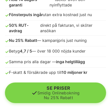
✓
garanti
nyinflyttade
Fönsterputs ingår
utan extra kostnad just nu
✓
50% RUT-
direkt på fakturan, vi sköter
✓
avdrag
ansökan
Nu 25% Rabatt
— kampanjpris just nuning
✓
Betyg
4,7 / 5
— över 18 000 nöjda kunder
✓
Samma pris alla dagar —
inga helgtillägg
✓
F-skatt & försäkrade upp till
10 miljoner kr
✓
SE PRISER
Smidig Onlinebokning
Nu 25% Rabatt
© 2026 Flyttstädning Partner Sverige AB.
Alla rättigheter förbehållna.