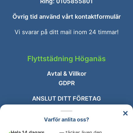
Ring:
0105855801
Övrig tid använd vårt
kontaktformulär
Vi svarar på ditt mail inom 24 timmar!
Flyttstädning Höganäs
Avtal & Villkor
GDPR
ANSLUT DITT FÖRETAG
×
Varför anlita oss?
Hela 14 dagars
— täcker även den